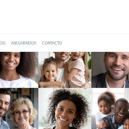
TROS
PLANES
COMPARATIVOS
AGENTES
BLOG
ASEGURADO
LOG
ASEGURADOS
CONTACTO