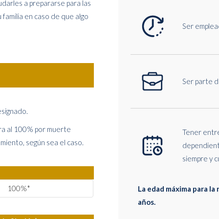
udarles a prepararse para las
 familia en caso de que algo
Ser emplead
Ser parte d
esignado.
ra al 100% por muerte
Tener entr
iento, según sea el caso.
dependiente
siempre y c
100%*
La edad máxima para la r
años.