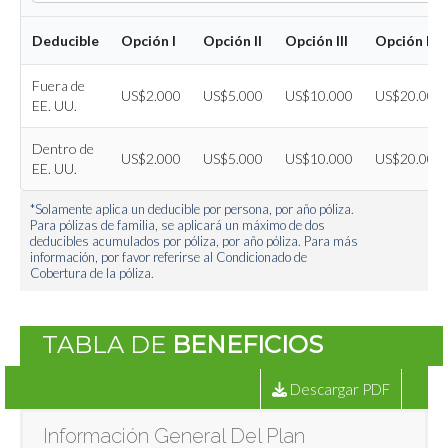
Deducible
Opción I
Opción II
Opción III
Opción IV
Fuera de
US$2.000
US$5.000
US$10.000
US$20.000
EE. UU.
Dentro de
US$2.000
US$5.000
US$10.000
US$20.000
EE. UU.
*Solamente aplica un deducible por persona, por año póliza.
Para pólizas de familia, se aplicará un máximo de dos
deducibles acumulados por póliza, por año póliza. Para más
información, por favor referirse al Condicionado de
Cobertura de la póliza.
TABLA DE
BENEFICIOS
Descargar PDF
Información General Del Plan