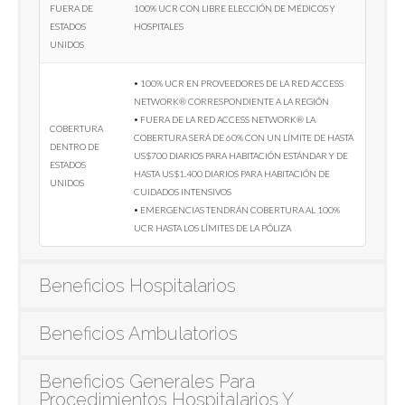
fuera de
100% UCR con libre elección de médicos y
Estados
hospitales
Unidos
• 100% UCR en proveedores de la red Access
Network® correspondiente a la región
• Fuera de la red Access Network® la
Cobertura
cobertura será de 60% con un límite de hasta
dentro de
US$700 diarios para habitación estándar y de
Estados
hasta US$1.400 diarios para habitación de
Unidos
cuidados intensivos
• Emergencias tendrán cobertura al 100%
UCR hasta los límites de la póliza
Beneficios Hospitalarios
Beneficios Ambulatorios
Beneficios Generales Para
Procedimientos Hospitalarios Y