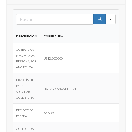
Search
Descripción
Cobertura
Cobertura
máxima por
US$2.000.000
persona, por
año póliza
Edad límite
para
Hasta 75 años de edad
solicitar
cobertura
Período de
30 días
espera
Cobertura