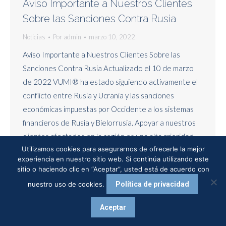
Aviso Importante a Nuestros Clientes
Sobre las Sanciones Contra Rusia
Noticias
Por
admin
marzo 10, 2022
Aviso Importante a Nuestros Clientes Sobre las
Sanciones Contra Rusia Actualizado el 10 de marzo
de 2022 VUMI® ha estado siguiendo activamente el
conflicto entre Rusia y Ucrania y las sanciones
económicas impuestas por Occidente a los sistemas
financieros de Rusia y Bielorrusia. Apoyar a nuestros
clientes afectados en la región es una alta prioridad…
Utilizamos cookies para asegurarnos de ofrecerle la mejor
experiencia en nuestro sitio web. Si continúa utilizando este
sitio o haciendo clic en “Aceptar”, usted está de acuerdo con
nuestro uso de cookies.
Política de privacidad
VUMI® 2020 - Todos los derechos reservados
Aceptar
Oportunidades de Empleo |
Términos de uso |
Política de Privacidad