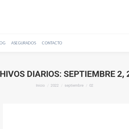
TROS
PLANES
COMPARATIVOS
AGENTES
BLOG
ASEGURADO
LOG
ASEGURADOS
CONTACTO
HIVOS DIARIOS:
SEPTIEMBRE 2, 
Estás aquí:
Inicio
2022
septiembre
02