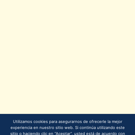
Utilizamos cookies para asegurarnos de ofrecerle la mejor
experiencia en nuestro sitio web. Si continúa utilizando este
sitio o haciendo clic en “Aceptar”, usted está de acuerdo con