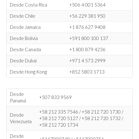
Desde Costa Rica
+506 4 001 5364
Desde Chile
+56 229 381 950
Desde Jamaica
+1 876 627 9408
Desde Bolivia
+591 800 100 137
Desde Canada
+1 800 879 4236
Desde Dubai
+971 4 573 2999
Desde Hong Kong
+852 5803 1713
Desde
+507 833 9569
Panamá
+58 212 335 7546 / +58 212 720 1730 /
Desde
+58 212 720 5127 / +58 212 720 1732 /
Venezuela
+58 212 720 1734
Desde