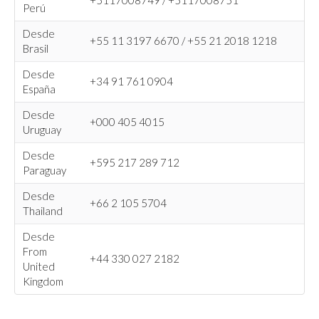
+5117008749 / +5117008751
Perú
Desde
+55 11 3197 6670 / +55 21 2018 1218
Brasil
Desde
+34 91 761 0904
España
Desde
+000 405 4015
Uruguay
Desde
+595 217 289 712
Paraguay
Desde
+66 2 105 5704
Thailand
Desde
From
+44 330 027 2182
United
Kingdom